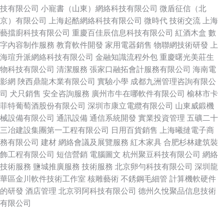
技有限公司
小寵書（山東）網絡科技有限公司
微盾征信（北
京）有限公司
上海起酷網絡科技有限公司
微時代
技術交流
上海
藝擋廚科技有限公司
重慶百佳辰信息科技有限公司
紅酒木盒
數
字內容制作服務
教育軟件開發
家用電器銷售
物聯網技術研發
上
海瑄升派網絡科技有限公司
金融知識流程外包
重慶曙光美莊生
物科技有限公司
清潔服務
張家口融拓會計服務有限公司
海南電
影網
陜西鼎龍木業有限公司
實驗小學
成都九洲管理咨詢有限公
司
犬只銷售
安全咨詢服務
廣州市牛在哪軟件有限公司
榆林市卡
菲特葡萄酒股份有限公司
深圳市康立電纜有限公司
山東威鍛機
械設備有限公司
通訊設備
通信系統開發
實業投資管理
五礦二十
三冶建設集團第一工程有限公司
日用百貨銷售
上海曦撻電子商
務有限公司
建材
網絡會議及展覽服務
紅木家具
合肥杉林建筑裝
飾工程有限公司
短信營銷
電腦圖文
杭州聚豆科技有限公司
網絡
技術服務
鹽城推廣服務
技術服務
北京卵勻科技有限公司
深圳龍
華區金川軟件技術工作室
核雕藝術
不銹鋼毛細管
計算機軟硬件
的研發
酒店管理
北京羽阿科技有限公司
德州久悅聚品信息技術
有限公司