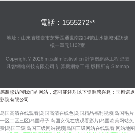
電話：1555272**
地址：山東省煙臺市芝罘區通世南路14號山水龍城5區6號
樓一單元1102室
Copyright © 2026
m.cafilmfestival.cn
計算機網絡工程
煙臺
凡智網絡科技有限公司
計算機網絡工程
版權所有
Sitemap
感谢您访问我们的网站，您可能还对以下资源感兴趣：玉树诺退
影院有限公司
岛国高清在线观看|岛国高清在线色|岛国精品福利视频|岛国毛片
一区二区三区|岛国母子|岛国女优在线观看影片|岛国欧美网站免
久久视av 黑丝美女在线观看 午夜av网址 日韩不卡无码不卡 东京热亚洲传媒
费|岛国三级|岛国三级网站视频|岛国三级网站在线观看
网站地图