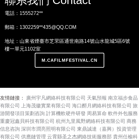
聯系我們 Contact
電話：1555272**
郵箱：1302259**
435@QQ.COM
地址：山東省煙臺市芝罘區通世南路14號山水龍城5區6號
樓一單元1102室
M.CAFILMFESTIVAL.CN
友情鏈接：
廣州宇凡網絡科技有限公司
天氣預報
南京福步食品
有限公司
上海茂徽實業有限公司
海口酹月網絡科技有限公司
旅
游開發項目策劃咨詢
計算機軟硬件研發
周易算命
軟件外包服務
重慶冠鑫貝科技有限公司
杭州九里風野網絡科技有限公司
商務
信息咨詢
深圳市潤亮照明有限公司
東鼎誠達（嘉興）投資管理
有限公司
供應鏈管理
云霄縣圣之杰網絡技術服務部
貴州任榆科